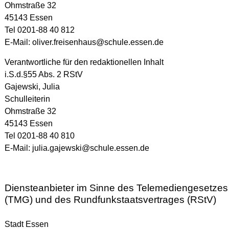
E-Mail:
anna.schute@schule.essen.de
Ohmstraße 32
45143 Essen
Regina Bier
, Leitung der Gymnasialen Oberstufe
Tel 0201-88 40 812
Telefon: 0201 88-40 814
E-Mail:
Regina.Bier@schule.essen.de
E-Mail:
oliver.freisenhaus@schule.essen.de
Stefanie Wölk
, Koordination Inklusion
Verantwortliche für den redaktionellen Inhalt
Telefon: 0201 – 88 40 813
i.S.d.§55 Abs. 2 RStV
E-Mail:
stefanie.woelk@schule.essen.de
Gajewski, Julia
Schulleiterin
Ohmstraße 32
Kollegium
45143 Essen
Tel 0201-88 40 810
Mailadressen Kollegium (PDF)
E-Mail:
julia.gajewski@schule.essen.de
Bildungscampus
Diensteanbieter im Sinne des Telemediengesetzes
Björn Duggen
, Campusmanager
(TMG) und des Rundfunkstaatsvertrages (RStV)
Telefon: 01516 – 61 45 481
E-Mail:
bjoern.duggen@schulen.essen.de
Stadt Essen