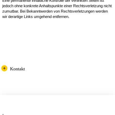
Eine permanente inhaltliche Kontrolle der verlinkten Seiten ist
jedoch ohne konkrete Anhaltspunkte einer Rechtsverletzung nicht
zumutbar. Bei Bekanntwerden von Rechtsverletzungen werden
wir derartige Links umgehend entfernen.
Kontakt
Schulleitung & Sekretariate
Schüler*innen-Sekretariat
Telefon: 0201 88-40 800
Julia Gajewski
, Schulleiterin