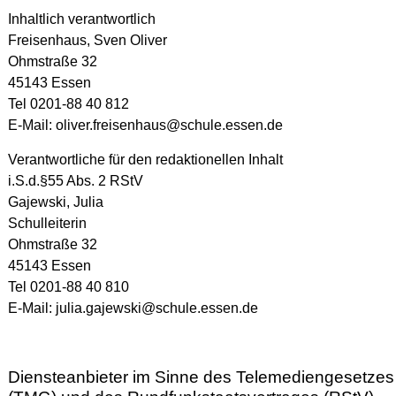
Anna Schute
, Abteilungsleitung 9./10. Jahrgang
Inhaltlich verantwortlich
Telefon: 0201 88-40 815
Freisenhaus, Sven Oliver
E-Mail:
anna.schute@schule.essen.de
Ohmstraße 32
45143 Essen
Regina Bier
, Leitung der Gymnasialen Oberstufe
Tel 0201-88 40 812
Telefon: 0201 88-40 814
E-Mail:
Regina.Bier@schule.essen.de
E-Mail:
oliver.freisenhaus@schule.essen.de
Stefanie Wölk
, Koordination Inklusion
Verantwortliche für den redaktionellen Inhalt
Telefon: 0201 – 88 40 813
i.S.d.§55 Abs. 2 RStV
E-Mail:
stefanie.woelk@schule.essen.de
Gajewski, Julia
Schulleiterin
Ohmstraße 32
Kollegium
45143 Essen
Tel 0201-88 40 810
Mailadressen Kollegium (PDF)
E-Mail:
julia.gajewski@schule.essen.de
Bildungscampus
Diensteanbieter im Sinne des Telemediengesetzes
Björn Duggen
, Campusmanager