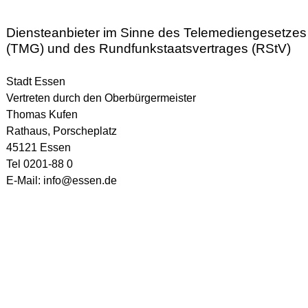
Bildungscampus
Diensteanbieter im Sinne des Telemediengesetzes
Björn Duggen
, Campusmanager
(TMG) und des Rundfunkstaatsvertrages (RStV)
Telefon: 01516 – 61 45 481
E-Mail:
bjoern.duggen@schulen.essen.de
Stadt Essen
Heiko Seidel,
Campusmanager (intern)
Vertreten durch den Oberbürgermeister
E-Mail:
heiko.seidel@schule.essen.de
Thomas Kufen
Rathaus, Porscheplatz
Fahri Baykara
, Sozialpädagoge
45121 Essen
Telefon 01514 0394190
E-Mail:
fahri.baykara@schulen.essen.de
Tel 0201-88 0
E-Mail:
info@essen.de
Berufsorientierung
BOB-Team
Telefon: 0201 – 88 40 823
Referendariat und Praktikum