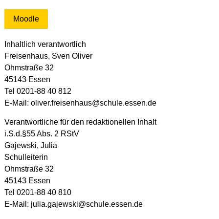
Sven Pöschel
, Abteilungsleitung 7./8. Jahrgang
Telefon: 0201 88-40 816
Moodle
E-Mail:
sven.poeschel@schule.essen.de
Anna Schute
, Abteilungsleitung 9./10. Jahrgang
Inhaltlich verantwortlich
Telefon: 0201 88-40 815
Freisenhaus, Sven Oliver
E-Mail:
anna.schute@schule.essen.de
Ohmstraße 32
45143 Essen
Regina Bier
, Leitung der Gymnasialen Oberstufe
Tel 0201-88 40 812
Telefon: 0201 88-40 814
E-Mail:
Regina.Bier@schule.essen.de
E-Mail:
oliver.freisenhaus@schule.essen.de
Stefanie Wölk
, Koordination Inklusion
Verantwortliche für den redaktionellen Inhalt
Telefon: 0201 – 88 40 813
i.S.d.§55 Abs. 2 RStV
E-Mail:
stefanie.woelk@schule.essen.de
Gajewski, Julia
Schulleiterin
Ohmstraße 32
Kollegium
45143 Essen
Tel 0201-88 40 810
Mailadressen Kollegium (PDF)
E-Mail:
julia.gajewski@schule.essen.de