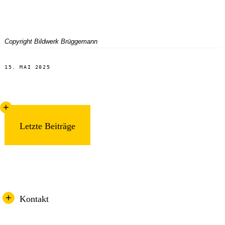
Copyright Bildwerk Brüggemann
15. MAI 2025
Letzte Beiträge
ABC-Klassen
„SOS Europa“ – Planspiel im Rathaus Essen
Aufnahme von Realschülern/-schülerinnen
Abschlussfeier der „BildungsTandems“
Kontakt
Engagement für Erinnerungskultur und historisches
Lernen
Parkour-Projektwoche in Jahrgang 7