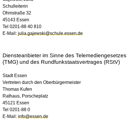
Schulleiterin
Ohmstraße 32
Kollegium
45143 Essen
Tel 0201-88 40 810
Mailadressen Kollegium (PDF)
E-Mail:
julia.gajewski@schule.essen.de
Bildungscampus
Diensteanbieter im Sinne des Telemediengesetzes
Björn Duggen
, Campusmanager
(TMG) und des Rundfunkstaatsvertrages (RStV)
Telefon: 01516 – 61 45 481
E-Mail:
bjoern.duggen@schulen.essen.de
Stadt Essen
Heiko Seidel,
Campusmanager (intern)
Vertreten durch den Oberbürgermeister
E-Mail:
heiko.seidel@schule.essen.de
Thomas Kufen
Rathaus, Porscheplatz
Fahri Baykara
, Sozialpädagoge
45121 Essen
Telefon 01514 0394190
E-Mail:
fahri.baykara@schulen.essen.de
Tel 0201-88 0
E-Mail:
info@essen.de